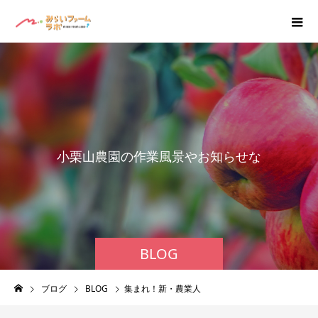
小
栗
山
農
園
の
作
業
風
景
や
お
知
ら
せ
な
ど
BLOG
ブログ
BLOG
集まれ！新・農業人