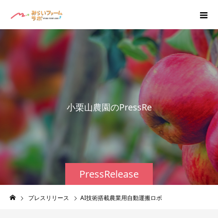
小
栗
山
農
園
の
P
r
e
s
s
R
e
l
e
a
s
e
PressRelease
プレスリリース
AI技術搭載農業用自動運搬ロボ