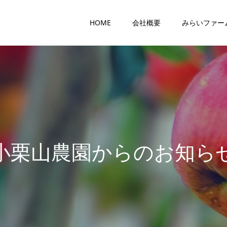
HOME
会社概要
みらいファー
小
栗
山
農
園
か
ら
の
お
知
ら