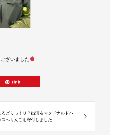
うございました
Pin it
まるどりっ！ＵＰ出演＆マクドナルドハ
ウスへりんごを寄付しました