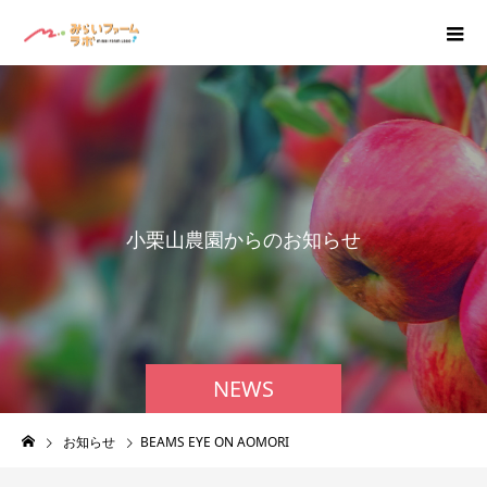
小
栗
山
農
園
か
ら
の
お
知
ら
せ
NEWS
お知らせ
BEAMS EYE ON AOMORI