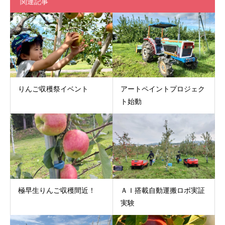
関連記事
りんご収穫祭イベント
アートペイントプロジェク
ト始動
極早生りんご収穫間近！
ＡＩ搭載自動運搬ロボ実証
実験