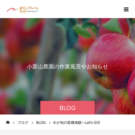
小
栗
山
農
園
の
作
業
風
景
や
お
知
ら
せ
な
ど
BLOG
ブログ
BLOG
今が旬の収穫体験へLet’s GO!